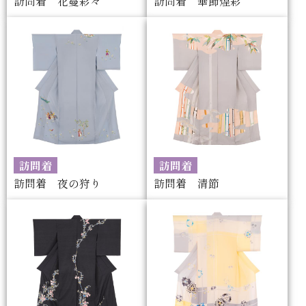
訪問着 花蔓彩々
訪問着 華飾煌彩
訪問着
訪問着
訪問着 夜の狩り
訪問着 清節