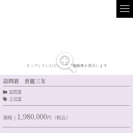
Skip
to
content
タップしていただくと高精細画像を表示します
訪問着 香麗三友
訪問着
千切屋
1,980,000
価格｜
円（税込）