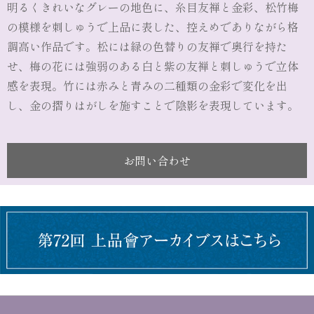
明るくきれいなグレーの地色に、糸目友禅と金彩、松竹梅
の模様を刺しゅうで上品に表した、控えめでありながら格
調高い作品です。松には緑の色替りの友禅で奥行を持た
せ、梅の花には強弱のある白と紫の友禅と刺しゅうで立体
感を表現。竹には赤みと青みの二種類の金彩で変化を出
し、金の摺りはがしを施すことで陰影を表現しています。
お問い合わせ