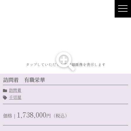
Skip
to
content
タップしていただくと高精細画像を表示します
訪問着 有職栄華
訪問着
千切屋
1,738,000
価格｜
円（税込）