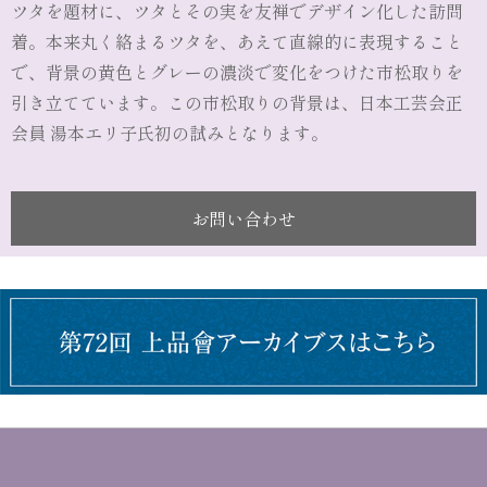
ツタを題材に、ツタとその実を友禅でデザイン化した訪問
着。本来丸く絡まるツタを、あえて直線的に表現すること
で、背景の黄色とグレーの濃淡で変化をつけた市松取りを
引き立てています。この市松取りの背景は、日本工芸会正
会員 湯本エリ子氏初の試みとなります。
お問い合わせ