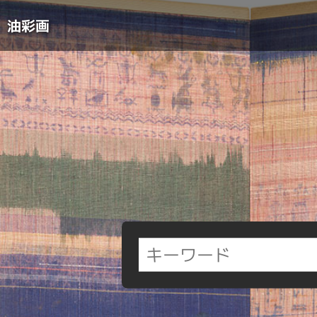
Skip
to
油彩画
content