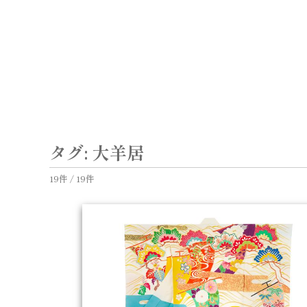
Skip
to
content
タグ:
大羊居
19件 / 19件