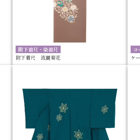
附下着尺・染着尺
コ
附下着尺 流麗菊花
ケ