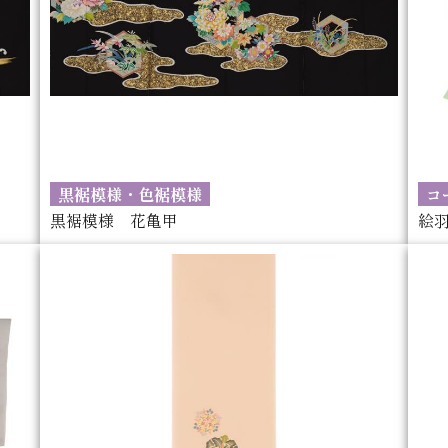
黒裾模様・色裾模様
コ
黒裾模様 花亀甲
絵