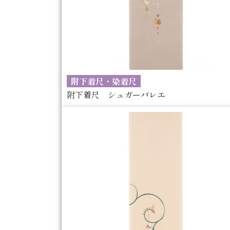
附下着尺・染着尺
附下着尺 シュガーバレエ