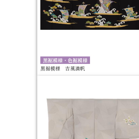
黒裾模様・色裾模様
黒裾模様 吉風満帆