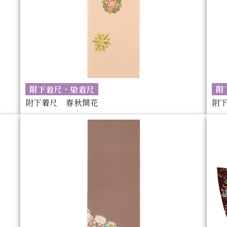
附下着尺・染着尺
附
附下着尺 春秋開花
附