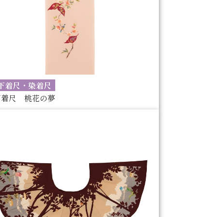
下着尺・染着尺
下着尺 桃花の夢