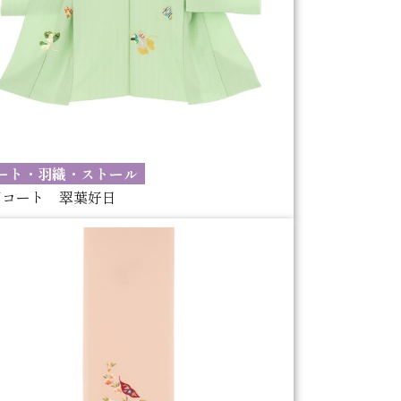
ート・羽織・ストール
羽コート 翠葉好日