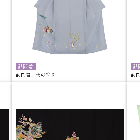
訪問着
訪
訪問着 夜の狩り
訪