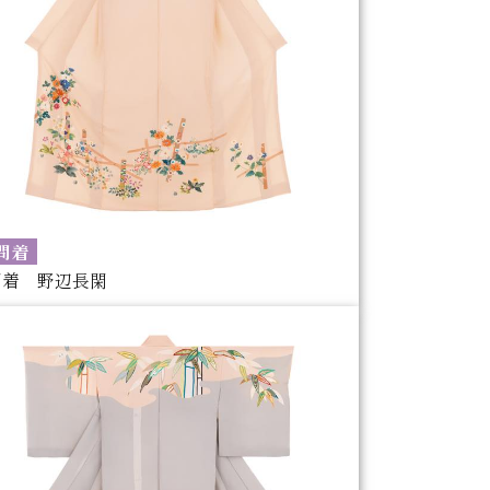
問着
問着 野辺長閑