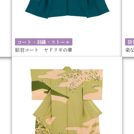
コート・羽織・ストール
袋
絵羽コート ヤドリギの華
染