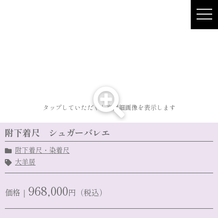
Skip
to
content
タップしていただくと高精細画像を表示します
附下着尺 シュガーバレエ
附下着尺・染着尺
大羊居
968,000
価格｜
円（税込）