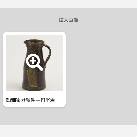
拡大画像
飴釉掛分紋押手付水差