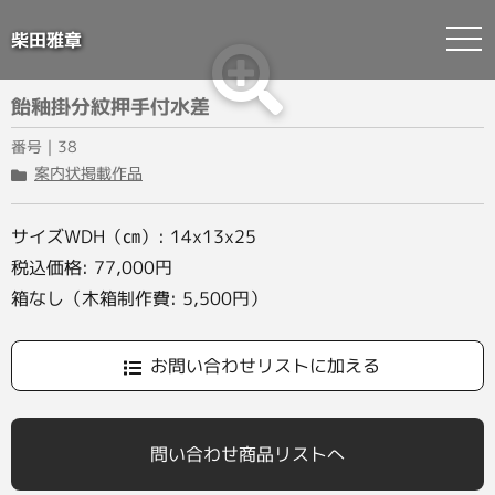
柴田雅章
Skip
飴釉掛分紋押手付水差
to
content
番号｜38
案内状掲載作品
サイズWDH（㎝）: 14x13x25
税込価格: 77,000円
箱なし（木箱制作費: 5,500円）
お問い合わせリストに加える
問い合わせ商品リストへ