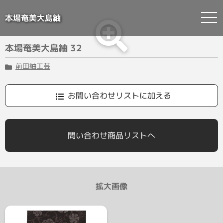
本場奄美大島紬
Skip
本場奄美大島紬 32
to
content
前田紬工芸
お問い合わせリストに加える
問い合わせ商品リストへ
拡大画像