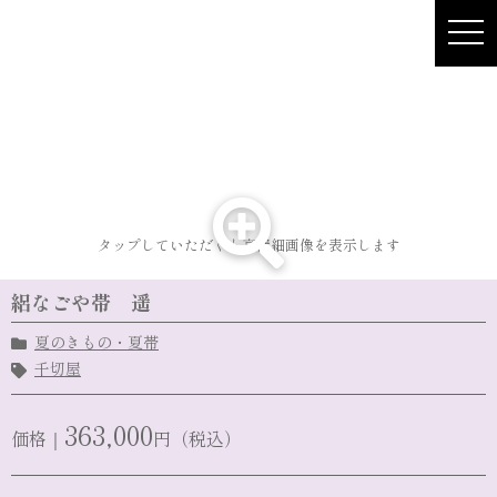
Skip
to
content
タップしていただくと高精細画像を表示します
絽なごや帯 遥
夏のきもの・夏帯
千切屋
363,000
価格｜
円（税込）