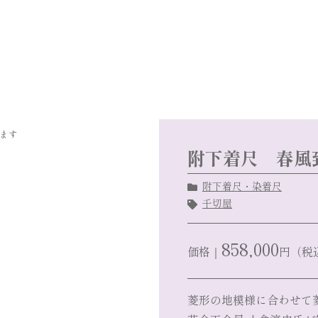
ます
附下着尺 春風
附下着尺・染着尺
千切屋
858,000
価格｜
円（税
菱形の地模様に合わせて