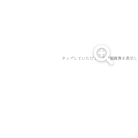
Skip
to
content
タップしていただくと高精細画像を表示し